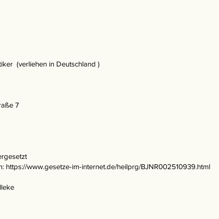
iker (verliehen in Deutschland )
raße 7
ergesetzt
n: https://www.gesetze-im-internet.de/heilprg/BJNR002510939.html
lleke