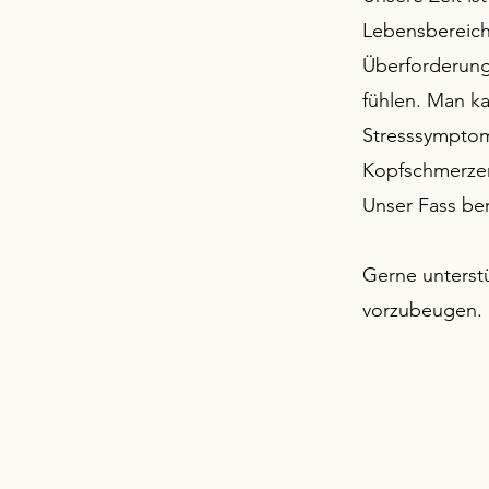
Lebensbereich
Überforderung
fühlen. Man ka
Stresssymptom
Kopfschmerze
Unser Fass be
​Gerne unterst
vorzubeugen.